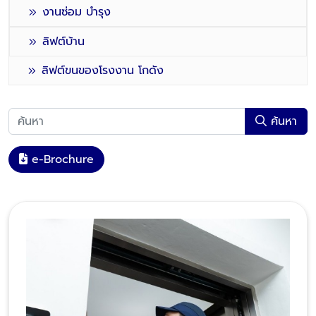
งานซ่อม บำรุง
ลิฟต์บ้าน
ลิฟต์ขนของโรงงาน โกดัง
ค้นหา
e-Brochure