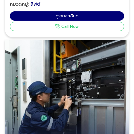
คุณกำลังมองหาบริษัทจำหน่ายอะไหล่บันไดเลื่อน อะไหล่
หมวดหมู่:
ลิฟต์
N.P.S. Plus พร้อมเข้าพื้นที่เพื่อตรวจสอบและกู้ระบบให้
ทางลาดเลื่อน โทร: 02-964-8125, 088-628-9290,
กลับมาทำงานได้อย่างปลอดภัย รวดเร็วที่สุด ซ่อมได้ทุก
ดูรายละเอียด
083-837-8454, 095-952-7523 LINE ID : @npsplus
ค่าย: มีความเชี่ยวชาญในโครงสร้างและระบบควบคุมของ
อีเมล: nps_plus@yahoo.co.th ที่อยู่: 205/77 หมู่ที่ 1
Call Now
บันไดเลื่อนมาตรฐานสากลทุกรุ่น (Universal Systems)
ตำบลพิมลราช อำเภอบางบัวทอง นนทบุรี 11110 NPS
ไม่จำกัดยี่ห้อ อะไหล่พร้อมเปลี่ยน: บริการจัดหาและเปลี่ยน
PLUS พร้อมเป็นส่วนหนึ่งในการยกระดับการสัญจรภายใน
อะไหล่เร่งด่วน ทั้งลูกล้อ, สวิตช์นิรภัย, และแผงวงจร เพื่อ
อาคารของคุณด้วยบันไดเลื่อนคุณภาพสูงจาก NPS
ลดเวลาการหยุดทำงานของเครื่อง (Minimize
Johnson
Downtime) เชี่ยวชาญพื้นที่คนหนาแน่น: รองรับงานซ่อม
บำรุงใน ห้างสรรพสินค้า (Department Stores), ไฮเปอร์
มาร์เก็ต, อาคารสาธารณะ และสถานีขนส่ง ที่ต้องการความ
รวดเร็วเป็นพิเศษ ให้บริการปรึกษาลิฟต์ บันไดเลื่อน ทาง
เลื่อน ทางลาดเลื่อนโดยทีมงานมืออาชีพ Tel.: 02-964-
8125, 088-628-9290, 083-837-8454, 095-952-
7523 ซ่อมบำรุงรักษา เปลี่ยนอุปกรณ์อะไหล่บันได
เลื่อน อะไหล่ทางลาดเลื่อนห้างสรรพสินค้า