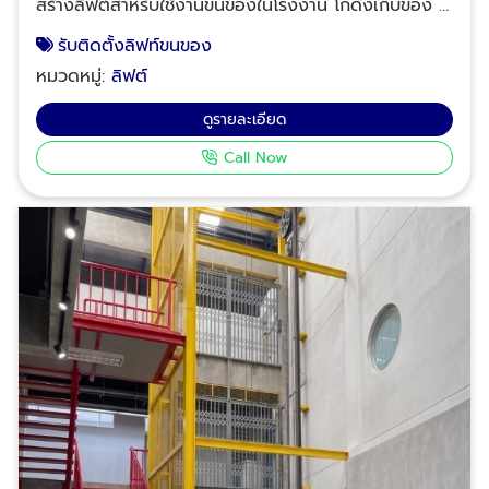
สร้างลิฟต์สำหรับใช้งานขนของในโรงงาน โกดังเก็บของ 2
ชั้น หรือสูงกว่า 3 ชั้นขึ้นไป โดยตัวลิฟต์ออกแบบให้มีขนาด
รับติดตั้งลิฟท์ขนของ
ที่ใหญ่ตามการใช้งาน รวมทั้งสามารถรองรับน้ำหนักได้สูง
หมวดหมู่:
ลิฟต์
เพื่อตอบสนองการใช้งานด้านการขนของโดยตรง
สอบถามรายละเอียดเพิ่มเติมเกี่ยวกับงานลิฟต์ขนของ ขน
ดูรายละเอียด
สินค้าในโรงงานและโกดัง โทร : 02-964-8125, 088-
Call Now
628-9290, 083-837-8454, 095-952-7523 Line ID:
@npsplus บริษัท เอ็น.พี.เอส.พลัส จำกัด ผู้ให้บริการ
ครบวงจรด้านงานติดตั้งและเปลี่ยนอะไหล่ลิฟต์ - บันได
เลื่อน สามารถดูข้อมูลบริษัทเพิ่มเติมได้ที่นี้ คลิกดู
Company profile บริษัท เอ็น.พี.เอส.พลัส จำกัด