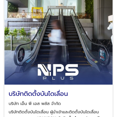
คุณ ติดตั้งโดยไม่ต้องทุบ: ใช้เวลาไม่นาน ไม่ทำลาย
ลิฟต์โดยสารและตรวจสอบระบบไฟฟ้า ซ่อมบำรุง-รักษา
โครงสร้าง ตรวจสอบความปลอดภัย: ทดสอบระบบ 60
ลิฟต์โดยสารและตรวจสอบระบบไฟฟ้า ให้บริการปรึกษา
จุดก่อนส่งมอบ พร้อมใช้งาน: ลิฟต์บ้านของคุณจะใช้งาน
ลิฟต์ บันไดเลื่อน ทางเลื่อน ทางลาดเลื่อนโดยทีมงานมือ
ได้ทันที ลิฟต์บ้านติดตั้งง่ายเหมาะกับใคร? เจ้าของบ้านที่
อาชีพ Tel.: 02-964-8125, 088-628-9290, 083-837-
มีพื้นที่จำกัด: ไม่ต้องกังวลเรื่องการขยายพื้นที่ ผู้สูงอายุ
8454, 095-952-7523 Line ID: @npsplus บริษัท
หรือผู้พิการ: เข้าถึงทุกชั้นได้สะดวกและปลอดภัย คนรัก
เอ็น.พี.เอส.พลัส จำกัด ผู้ให้บริการครบวงจรด้านงานติด
บ้านสวย: ดีไซน์ทันสมัย ไม่เสียความสวยงามของบ้าน ผู้ที่
ตั้งและเปลี่ยนอะไหล่ลิฟต์ - บันไดเลื่อน สามารถดูข้อมูล
ต้องการความคุ้มค่า: เริ่มต้น 7 แสนบาท ใช้งานยาวนาน
บริษัทเพิ่มเติมได้ที่นี้ คลิกดู Company profile บริษัท
คำถามที่พบบ่อยเกี่ยวกับลิฟต์บ้านติดตั้งง่ายไม่ต้องทุบ 1.
เอ็น.พี.เอส.พลัส จำกัด
ลิฟต์บ้านติดตั้งง่ายไม่ต้องทุบราคาเท่าไหร่? เริ่มต้นที่ 7
แสนบาท ขึ้นอยู่กับการออกแบบและขนาดที่เลือก 2. ใช้เวลา
ติดตั้งนานไหม? ด้วยระบบ Traction และทีมงานมืออาชีพ
การติดตั้งเสร็จสิ้นได้ในเวลาอันสั้น ไม่กระทบการอยู่อาศัย
3. ลิฟต์บ้านปลอดภัยแค่ไหน? ผ่านมาตรฐาน EN-81 CE มี
ระบบความปลอดภัย 60 จุด และรับประกันอุบัติเหตุตลอด
บริษัทติดตั้งบันไดเลื่อน
สัญญา 4. สามารถติดตั้งในบ้านเก่าได้ไหม? ได้แน่นอน!
ระบบของเราออกแบบให้เข้ากับบ้านทุกสภาพ โดยไม่ต้อง
บริษัท เอ็น พี เอส พลัส จำกัด
ทุบหรือปรับโครงสร้าง เริ่มต้นมีลิฟต์บ้านง่ายๆ กับ NPS
บริษัทติดตั้งบันไดเลื่อน ผู้นำเข้าและติดตั้งบันไดเลื่อน
Plus วันนี้! เปลี่ยนบ้านของคุณให้สะดวกและทันสมัยด้วย