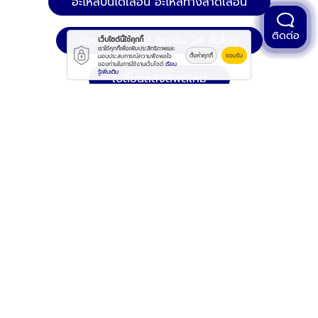
อะไหล่บันไดเลื่อน อะไหล่ทางลาดเลื่อน
ติดต่อ
ซ่อมบันไดเลื่อน ฉุกเฉิน 24 ชั่วโมง
เว็บไซต์นี้ใช้คุกกี้
เราใช้คุกกี้เพื่อเพิ่มประสิทธิภาพและ
ตั้งค่าคุกกี้
ยอมรับ
มอบประสบการณ์ความพึงพอใจ
ของท่านในการใช้งานเว็บไซต์
เรียน
รู้เพิ่มเติม
เปลี่ยนสลิงลิฟต์ใหม่
บริการตรวจสอบกำลังรับน้ำหนักลิฟต์ (Test
Load)
ซ่อมลิฟต์โรงงาน โกดัง
ตรวจสอบลิฟต์หลังแผ่นดินไหว
รับติดตั้งลิฟท์ขนของ
ลิฟต์โรงพยาบาล ลิฟต์โรงงาน ลิฟต์ขนของ