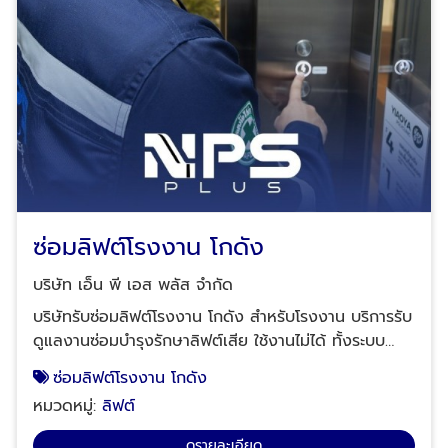
ราบรื่นและปลอดภัย​ ระบบไฟฟ้าและควบคุม: ตรวจสอบการ
ทำงานของระบบไฟฟ้า แผงควบคุม และเซ็นเซอร์ต่าง ๆ ว่า
ยังทำงานได้ถูกต้องหรือไม่ เพื่อป้องกันการทำงานผิด
พลาดที่อาจเกิดขึ้น​ ประตูและระบบล็อค: ตรวจสอบว่าประตู
เปิด-ปิดได้อย่างราบรื่น และระบบล็อคทำงานได้อย่างถูก
ต้อง เพื่อป้องกันการติดขัดหรือการเปิด-ปิดที่ไม่ปลอดภัย​
BSA ระบบเบรกและกันตก: ตรวจสอบความสมบูรณ์ของ
ระบบเบรกและอุปกรณ์กันตก เพื่อให้มั่นใจว่าลิฟต์จะหยุด
และยึดอยู่ในตำแหน่งที่ปลอดภัยเมื่อจำเป็น​ บรรยากาศการ
ตรวจสอบลิฟต์อาคารสูงหลังแผ่นดินไหว การตรวจสอบ
ซ่อมลิฟต์โรงงาน โกดัง
เหล่านี้ควรดำเนินการโดยผู้เชี่ยวชาญที่มีประสบการณ์และ
ความรู้เฉพาะด้าน บริษัท เอ็น.พี.เอส. พลัส จำกัด มีทีมงาน
บริษัท เอ็น พี เอส พลัส จำกัด
มืออาชีพที่พร้อมให้บริการตรวจสอบและบำรุงรักษาลิฟต์
บริษัทรับซ่อมลิฟต์โรงงาน โกดัง สำหรับโรงงาน บริการรับ
หลังเหตุแผ่นดินไหว ด้วยเทคโนโลยีที่ทันสมัยและมาตรฐาน
ดูแลงานซ่อมบำรุงรักษาลิฟต์เสีย ใช้งานไม่ได้ ทั้งระบบ
ความปลอดภัยสูงสุด บริการตรวจสอบทดสอบกำลังรับน้ำ
ไฟฟ้า อะไหล่ มอเตอร์ สลิง ที่ต้องเปลี่ยนหรือซ่อมจากระยะ
ซ่อมลิฟต์โรงงาน โกดัง
หนักลิฟต์ตามมาตรฐานความปลอดภัย ปจ.1 ให้บริการ
เวลาการใช้งาน รวมทั้งรับปรึกษาอัพเกรดเพื่อให้รองรับน้ำ
ปรึกษาตรวจสอบลิฟต์ลิฟต์ (Test Load) ปจ.1 โดยทีม
หมวดหมู่:
ลิฟต์
หนักการขนส่งให้มากขึ้น ซึ่งจะมีทีมช่วยวางแผนให้อย่างดี
งานมืออาชีพ Tel.: 02-964-8125, 088-628-
โดยใช้งบประมาณให้ตรงจุด ไม่บานปลาย เราเป็นบริษัท
ดูรายละเอียด