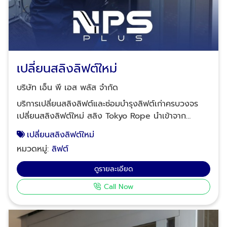
เปลี่ยนสลิงลิฟต์ใหม่
บริษัท เอ็น พี เอส พลัส จำกัด
บริการเปลี่ยนสลิงลิฟต์และซ่อมบำรุงลิฟต์เก่าครบวงจร
เปลี่ยนสลิงลิฟต์ใหม่ สลิง Tokyo Rope นำเข้าจาก
ประเทศญี่ปุ่น - สลิง Gustav Wolf จากยุโรป รองรับ
เปลี่ยนสลิงลิฟต์ใหม่
ลิฟต์ทุกระบบ ทุกยี่ห้อ บริการซ่อมบำรุงลิฟต์ ซ่อมลิฟต์
หมวดหมู่:
ลิฟต์
เสียทุกอาการ ซ่อมด่วนฉุกเฉิน 24 ชั่วโมง รับซ่อมลิฟต์
อาคารสำนักงาน ซ่อมลิฟต์คอนโด-ลิฟต์อพาร์ทเม้นท์ ซ่อม
ดูรายละเอียด
ลิฟต์โรงแรม ซ่อมลิฟต์โรงพยาบาล ซ่อมลิฟต์โรงงาน
Call Now
ซ่อมลิฟต์อาคารจอดรถ โดยช่างซ่อมลิฟต์มืออาชีพ แก้จบ
ทุกปัญหารับประกันคุณภาพงานซ่อม แก้ปัญหาลิฟต์
ทำงานผิดปกติ เช่น ประตูลิฟต์ปิดไม่ลงปิดไม่สนิท ประตู
ลิฟต์ค้าง ลิฟต์สั่น-เขย่าโครงเคลง ลิฟต์จอดไม่ตรงชั้น