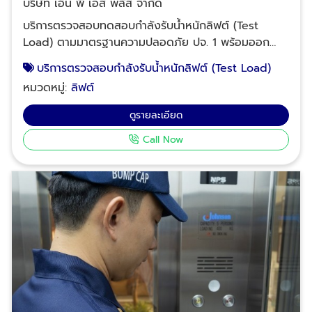
หนักประจําปี (Test Load) ปจ.1
บริษัท เอ็น พี เอส พลัส จำกัด
บริการตรวจสอบทดสอบกำลังรับน้ำหนักลิฟต์ (Test
Load) ตามมาตรฐานความปลอดภัย ปจ. 1 พร้อมออก
ใบรับรองมาตรฐานความปลอดภัยโดยวิศวกรเครื่องกลมือ
บริการตรวจสอบกำลังรับน้ำหนักลิฟต์ (Test Load)
อาชีพ บริการตรวจสอบ และซ่อมบำรุง (Preventive
หมวดหมู่:
ลิฟต์
Maintenance) ลิฟต์ บันไดเลื่อน ประจำเดือน/ ประจำปี
หรือแล้วแต่กำหนดตามรายละเอียดหัวข้อการตรวจสอบ
ดูรายละเอียด
มากกว่า 100 รายการ ให้เราเป็นผู้ดูแลความปลอดภัยของ
Call Now
ลิฟต์ของคุณ หลังสถานการณ์แผ่นดินไหว หลังจาก
เหตุการณ์แผ่นดินไหว ลิฟต์ในอาคารอาจได้รับความเสีย
หายที่มองไม่เห็น ซึ่งอาจส่งผลต่อความปลอดภัยในการใช้
งาน การตรวจสอบลิฟต์โดยละเอียดจึงเป็นสิ่งจำเป็น เพื่อ
ป้องกันอุบัติเหตุและรักษาความปลอดภัยของผู้ใช้งาน​ องค์
ประกอบหลักที่ควรตรวจสอบหลังแผ่นดินไหว โครงสร้าง
ของลิฟต์: ตรวจสอบว่ามีรอยร้าวหรือการบิดเบี้ยวใน
โครงสร้างหลักของลิฟต์หรือไม่ ซึ่งอาจส่งผลต่อความ
มั่นคงและการทำงานของลิฟต์​ ระบบรางและสายเคเบิล:
ตรวจสอบความเสียหายหรือการเคลื่อนที่ของรางลิฟต์และ
สายเคเบิล เพื่อให้แน่ใจว่าลิฟต์สามารถเคลื่อนที่ได้อย่าง