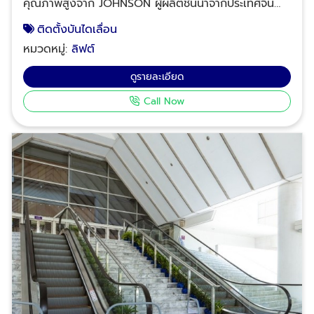
คุณภาพสูงจาก JOHNSON ผู้ผลิตชั้นนำจากประเทศจีน
ลิฟต์บ้านติดตั้งง่ายไม่ต้องทุบ จาก NPS Plus ด้วย
ภายใต้แบรนด์ NPS Johnson บริษัท เอ็น.พี.เอส. พลัส
ประสบการณ์ 25 ปีและมาตรฐานระดับโลก เราพร้อมดูแล
ติดตั้งบันไดเลื่อน
จำกัด บริการติดตั้งบันไดเลื่อนครบวงจร เรามีทีมวิศวกร
ทุกขั้นตอนตั้งแต่สำรวจฟรีจนถึงบริการหลังการขาย คลิก
หมวดหมู่:
ลิฟต์
และช่างผู้เชี่ยวชาญที่พร้อมให้บริการตั้งแต่การออกแบบ
เพื่อขอคำปรึกษาฟรี – ลิฟต์บ้านในฝันของคุณอยู่ไม่ไกล!
ติดตั้ง ไปจนถึงการบำรุงรักษา เพื่อให้บันไดเลื่อนของคุณ
โทร: 02-964-8125 ,088-628-9290 ,083-837-8454
ดูรายละเอียด
ทำงานได้อย่างมีประสิทธิภาพและปลอดภัย คุณสมบัติเด่น
,095-952-7523 Facebook: NPS PLUS Elevator &
Call Now
ของบันไดเลื่อน NPS Johnson มาตรฐานความปลอดภัย
Escalator Thailand LINE: @npsplus
สูง: ผ่านการรับรองมาตรฐานความปลอดภัยยุโรป EN-115
ประหยัดพลังงาน: ออกแบบให้ใช้พลังงานอย่างมี
ประสิทธิภาพ ลดค่าใช้จ่ายในระยะยาว ดีไซน์ทันสมัย:
สามารถปรับแต่งให้เข้ากับสถาปัตยกรรมของอาคารได้
อย่างลงตัว ทนทานและเชื่อถือได้: ผลิตจากวัสดุคุณภาพ
สูง รองรับการใช้งานหนักได้เป็นอย่างดี ขั้นตอนการให้
บริการ การสำรวจและออกแบบ: ทีมงานของเราจะทำการ
สำรวจพื้นที่และออกแบบบันไดเลื่อนที่เหมาะสมกับความ
ต้องการของลูกค้า การติดตั้ง: ดำเนินการติดตั้งโดยทีม
ช่างผู้เชี่ยวชาญ ตามมาตรฐานสากล การบำรุงรักษา:
บริการบำรุงรักษาและตรวจสอบความปลอดภัยอย่าง
สม่ำเสมอ เพื่อให้บันไดเลื่อนทำงานได้อย่างราบรื่น ผลงาน