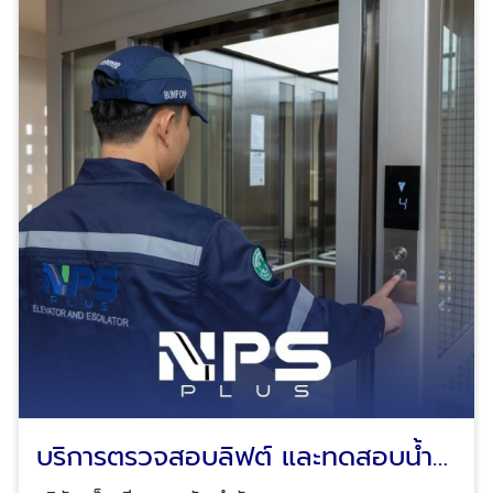
ลิฟต์ติดๆ ดับๆ เบรกลิฟต์ทำงานผิดปกติ พัดลมลิฟต์เสีย
อากาศภายในลิฟต์ไม่หมุนเวียน เปลี่ยนอะไหล่ลิฟต์ เปลี่ยน
สลิงลิฟต์ตามรอบการใช้งาน เปลี่ยนมอเตอร์ขับประตูลิฟต์
ซ่อมมอเตอร์ขับลิฟต์ ซ่อมรอกลิฟต์ และอุปกรณ์รอก
เปลี่ยนแผงวงจรควบคุมลิฟต์ ซ่อมพัดลมระบายอากาศ
ลิฟต์ ซ่อมปรับสภาพลิฟต์หลังได้รับความเสียหายจาก
อุบัติเหตุหรือไฟไหม้ลิฟต์ เปลี่ยนสลิงลิฟต์เก่าที่ชำรุดเพื่อ
ความปลอดภัย เตรียมเปลี่ยนสลิงลิฟต์โดยสารใหม่ และ
เปลี่ยนอุปกรณ์อะไหล่ลิฟต์ที่ชำรุด เปลี่ยนสลิงลิฟต์
โดยสาร และเปลี่ยนอุปกรณ์อะไหล่ลิฟต์ที่ชำรุดใหม่ ให้
บริการปรึกษาลิฟต์ บันไดเลื่อน ทางเลื่อน ทางลาดเลื่อน
โดยทีมงานมืออาชีพ Tel : 02-964-8125, 088-628-
9290, 083-837-8454, 095-952-7523 Line ID:
@npsplus บริษัท เอ็น.พี.เอส.พลัส จำกัด ผู้ให้บริการครบ
วงจรด้านงานติดตั้งและเปลี่ยนอะไหล่ลิฟต์ - บันไดเลื่อน
สามารถดูข้อมูลบริษัทเพิ่มเติมได้ที่นี้ คลิกดู Company
profile บริษัท เอ็น.พี.เอส.พลัส จำกัด
บริการตรวจสอบลิฟต์ และทดสอบน้ำ