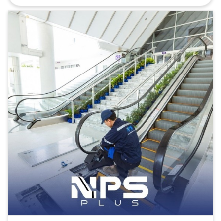
เพื่อการประหยัดพลังงานและมีความปลอดภัยฐาน งาน
ปรับปรุงสภาพลิฟต์ขนของ งานปรับปรุงลิฟต์เตียง
พยาบาลลิฟต์เคลื่อนย้ายผู้ป่วยในโรงพยาบาล การบำรุง
รักษาเชิงป้องกัน (Preventive Maintenance) นอกจาก
การตรวจสอบตามรอบแล้ว เรายังให้บริการบำรุงรักษาเชิง
ป้องกันเพื่อให้ระบบทำงานได้อย่างต่อเนื่อง ไม่สะดุด เช่น:
การหล่อลื่นชิ้นส่วนที่จำเป็น การตั้งค่าแรงตึงของโซ่และ
ราวมือ การทำความสะอาดจุดสะสมฝุ่น/เศษวัสดุที่เสี่ยง
ทำให้เครื่องหยุด การตรวจวัดกระแสไฟฟ้าและความร้อน
ของมอเตอร์ การจัดทำรายงานสุขภาพระบบเพื่อวางแผน
การซ่อมล่วงหน้า วิธีนี้ช่วยลดค่าใช้จ่ายจากการซ่อมฉุกเฉิน
และยืดอายุการใช้งานของระบบได้อย่างมีประสิทธิภาพ ซ่อม
บำรุงรักษา เปลี่ยนอุปกรณ์อะไหล่บันไดเลื่อน อะไหล่ทาง
ลาดเลื่อน ให้บริการปรึกษาตรวจสอบระบบลิฟต์ บันได
เลื่อน ทางเลื่อน ทางลาดเลื่อนโดยทีมงานมืออาชีพ
Tel.: 02-964-8125, 088-628-9290, 083-837-
8454, 095-952-7523 Line ID: @npsplus ให้
บริการซ่อมบำรุงรักษาพร้อมจัดหาอะไหล่บันไดเลื่อน บริษัท
เอ็น.พี.เอส.พลัส จำกัด ผู้ให้บริการครบวงจรด้านงานติด