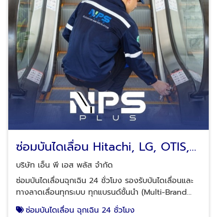
มอเตอร์ อุปกรณ์ความปลอดภัย: สวิตช์นิรภัย (Safety
Switch), ขอบยางกันหนีบ, และปุ่มหยุดฉุกเฉิน ให้บริการ
ปรึกษาลิฟต์ บันไดเลื่อน ทางเลื่อน ทางลาดเลื่อนโดยทีม
งานมืออาชีพ Tel : 02-964-8125, 088-628-
9290, 083-837-8454, 095-952-7523 Line ID:
@npsplus จำหน่ายอุปกรณ์อะไหล่บันไดเลื่อน อะไหล่
ทางลาดเลื่อน เราพร้อมบริการจัดส่งอะไหล่และเข้าหน้า
งานในพื้นที่เศรษฐกิจหลักทั่วประเทศ กรุงเทพฯ และ
ปริมณฑล: นนทบุรี, ปทุมธานี, สมุทรปราการ ภาคกลางและ
ตะวันออก: อยุธยา, สระบุรี, ชลบุรี, ระยอง (นิคม
อุตสาหกรรม), ราชบุรี, กาญจนบุรี, ประจวบคีรีขันธ์ ภาค
เหนือ: เชียงใหม่, เชียงราย, ลำพูน ภาคตะวันออกเฉียง
เหนือ: นครราชสีมา (โคราช), ขอนแก่น, อุดรธานี,
ซ่อมบันไดเลื่อน Hitachi, LG, OTIS,
อุบลราชธานี ภาคใต้: สุราษฎร์ธานี, สงขลา (หาดใหญ่),
Mitsubishi, Hyundai, Thyssen,
นครศรีธรรมราช จำหน่ายอุปกรณ์อะไหล่บันไดเลื่อน
บริษัท เอ็น พี เอส พลัส จำกัด
อะไหล่ทางลาดเลื่อน บริษัท เอ็น.พี.เอส.พลัส จำกัด ผู้ให้
Schneider และ Kone
ซ่อมบันไดเลื่อนฉุกเฉิน 24 ชั่วโมง รองรับบันไดเลื่อนและ
บริการครบวงจรด้านงานติดตั้งและเปลี่ยนอะไหล่ลิฟต์ -
ทางลาดเลื่อนทุกระบบ ทุกแบรนด์ชั้นนำ (Multi-Brand
บันไดเลื่อน สามารถดูข้อมูลบริษัทเพิ่มเติมได้ที่นี้ คลิกดู
Support) เมื่อระบบบันไดเลื่อนหยุดทำงานกะทันหัน หรือ
ซ่อมบันไดเลื่อน ฉุกเฉิน 24 ชั่วโมง
Company profile บริษัท เอ็น.พี.เอส.พลัส จำกัด หาก
เกิดเหตุขัดข้องทางเทคนิค ทีม Rapid Response ของ