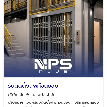
ตรวจสอบแจ็คเสียบทุกจุดว่าหลุดหรือหลวมหรือไม่​ ตรวจ
สอบ Guide Shoe: ตรวจสอบว่า Guide Shoe มีความ
เสียหายหรือไม่ รวมถึงน็อตยึดและตัวรองด้านใน​ ตรวจ
สอบความตึงของสายสลิงลิฟต์: ตรวจสอบว่าสายสลิงจาก
มอเตอร์มีความหย่อนหรือไม่​ ตรวจสอบแกนลูกล้อชีฟถ่าง
ว่าทำงานได้อย่างถูกต้องหรือไม่​ ตรวจสอบสกรูยึดฐาน
มอเตอร์: ตรวจสอบว่าสกรูยึดฐานมอเตอร์แน่นดีหรือไม่
เพื่อป้องกันการเคลื่อนที่ของมอเตอร์​ ตรวจสอบโครงสร้าง
ลิฟต์: ตรวจสอบไกด์รางว่ามีการบิดเบี้ยวหรือเสียหายหรือ
ไม่​ ตรวจสอบบ่อลิฟต์และก้นบ่อลิฟต์ว่ามีน้ำรั่วซึมหรือความ
เสียหายอื่น ๆ หรือไม่​ การดำเนินการตรวจสอบเหล่านี้ควร
ทำโดยผู้เชี่ยวชาญที่มีประสบการณ์และความรู้เฉพาะด้าน
บริษัท เอ็น.พี.เอส. พลัส จำกัด มีทีมงานมืออาชีพที่พร้อม
ให้บริการตรวจสอบและบำรุงรักษาลิฟต์หลังเหตุแผ่นดิน
ไหว ด้วยเทคโนโลยีที่ทันสมัยและมาตรฐานความปลอดภัย
รับติดตั้งลิฟท์ขนของ
สูงสุด
บริษัท เอ็น พี เอส พลัส จำกัด
บริษัทออกแบบพร้อมติดตั้งลิฟท์ขนของ บริการออกแบบ