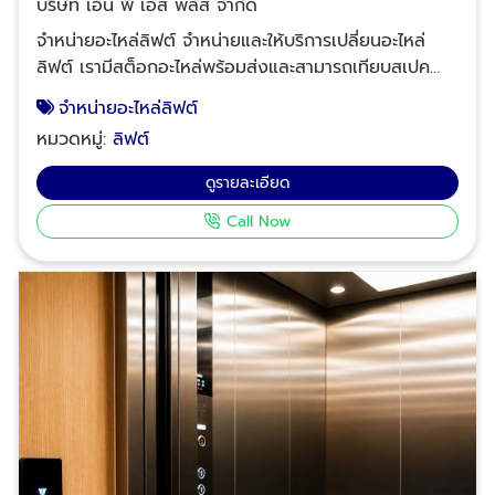
บริษัท เอ็น พี เอส พลัส จำกัด
จำหน่ายอะไหล่ลิฟต์ จำหน่ายและให้บริการเปลี่ยนอะไหล่
ลิฟต์ เรามีสต็อกอะไหล่พร้อมส่งและสามารถเทียบสเปค
(Cross-Reference) สำหรับลิฟต์ทุกประเภท ไม่ว่าจะเป็น
จำหน่ายอะไหล่ลิฟต์
ลิฟต์โดยสาร (Passenger Lift), ลิฟต์กระจก, ลิฟต์ขน
หมวดหมู่:
ลิฟต์
ของ, ลิฟต์เตียงในโรงพยาบาล, ลิฟต์ส่งอาหาร
(Dumbwaiter) ไปจนถึงลิฟต์ระบบห้องเครื่อง (Machine
ดูรายละเอียด
Room) และลิฟต์ไร้ห้องเครื่อง (MRL) ขายส่ง-ขายปลีก
Call Now
อะไหล่ลิฟต์ สลิงลิฟต์ Main Rope สลิงลิฟต์ Governor
Rope แผงควบคุม Main Rope ชุดประตูลิฟต์ ไฟฉุกเฉิน
บริษัท เอ็น พี เอส พลัส จำกัด เลขทะเบียนนิติบุคคล
0105550016132 หากคุณลูกค้าต้องการอะไหล่ลิฟต์นอก
เหนือจากที่กล่าวข้างต้น เราสามารถจัดหาได้ครับ Tel.: 02-
964-8125, 088-628-9290, 083-837-8454, 095-
952-7523 Line ID: @npsplus