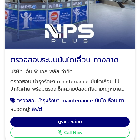
ติดตั้งบันไดเลื่อนที่ผ่านมา เราได้รับความไว้วางใจจากลูกค้า
หลากหลายกลุ่ม ทั้งห้างสรรพสินค้า โรงแรม โรงพยาบาล
และอาคารสำนักงาน ในการติดตั้งบันไดเลื่อนที่มีคุณภาพ
และปลอดภัย ต้องการสอบถามสเปก และข้อมูลเกี่ยวกับ
การติดตั้งบันไดเลื่อน หากคุณกำลังมองหาบริษัทติดตั้ง
บันไดเลื่อนที่มีประสบการณ์และเชื่อถือได้ ติดต่อ บริษัท
เอ็น.พี.เอส. พลัส จำกัด เพื่อรับคำปรึกษาและบริการที่ดี
ที่สุด โทร: 02-964-8125, 088-628-9290, 083-837-
ตรวจสอบระบบบันไดเลื่อน ทางลาด
8454, 095-952-7523 LINE ID : @npsplus อีเมล:
เลื่อน Maintenance
nps_plus@yahoo.co.th ที่อยู่: 205/77 หมู่ที่ 1 ตำบล
บริษัท เอ็น พี เอส พลัส จำกัด
พิมลราช อำเภอบางบัวทอง นนทบุรี 11110 NPS PLUS
ตรวจสอบ บำรุงรักษา maintenance บันไดเลื่อน ไม่
พร้อมเป็นส่วนหนึ่งในการยกระดับการสัญจรภายในอาคาร
จำกัดค่าย พร้อมตรวจเช็กความปลอดภัยตามกฎหมาย
ของคุณด้วยบันไดเลื่อนคุณภาพสูงจาก NPS Johnson
ด้วยทีมวิศวกรที่ชำนาญการซ่อมบำรุงทุกโมเดลในท้อง
ตรวจสอบบำรุงรักษา maintenance บันไดเลื่อน ทาง
ตลาด ให้บริการตรวจสอบ-ซ่อมบำรุง (Maintenance)
ลาดเลื่อน
หมวดหมู่:
ลิฟต์
บันไดเลื่อน ทางลาดเลื่อน งานรีโนเวทลิฟต์โดยสาร
ตกแต่งห้องโดยสารลิฟต์ให้สวยดูทันสมัย ติดตั้งอุปกรณ์
ดูรายละเอียด
เสริมภายในห้องโดยสารลิฟต์ให้รองรับการใช้งานตามแบบ
Call Now
ที่ลูกค้าต้องการ ปรับปรุงประสิทธิภาพการทำงานของลิฟต์