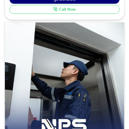
ตั้งใจเพียงเพราะกลัวว่าการต่อเติมจะทำให้โครงสร้างบ้าน
Call Now
เดิมทรุดตัวหรือบานปลายจนคุมงบประมาณไม่ได้ บริษัท
เอ็น.พี.เอส. พลัส จำกัด เราเข้าใจความกังวลนี้เป็นอย่างดี
จึงได้นำนวัตกรรมระบบลิฟต์บ้านอัจฉริยะที่ออกแบบมาเพื่อ
แก้ปัญหานี้โดยเฉพาะ ให้คุณได้เป็นเจ้าของลิฟต์บ้านติดตั้ง
ง่ายไม่ต้องทุบโครงสร้างเดิม ไม่ว่าบ้านของคุณจะเป็นทาวน์
โฮม อาคารพาณิชย์ หรือบ้านเดี่ยว และไม่ว่าคุณจะเคยทำ
ช่องเพลาลิฟต์เตรียมไว้ล่วงหน้าหรือไม่ ทีมวิศวกรของเรา
ก็สามารถปรับแต่ง (Customize) โซลูชันการติดตั้งให้
ลงตัวกับพื้นที่เดิมของบ้านได้อย่างสมบูรณ์แบบ จุดเด่น
ของลิฟต์บ้านติดตั้งง่ายไม่ต้องทุบจาก NPS Plus ด้วย
ประสบการณ์กว่า 25 ปีในวงการลิฟต์ NPS Plus นำ
มาตรฐานระดับโลกมาสู่บ้านคุณ นี่คือเหตุผลที่เราคือตัว
เลือกที่ดีที่สุด: ไม่ต้องทุบพื้นหรือขุดบ่อ: ติดตั้งง่าย ไม่
กระทบโครงสร้างบ้าน ใช้พื้นที่น้อย: เริ่มต้นเพียง 1.4x1.2
เมตร เหมาะกับบ้านทุกขนาด ดีไซน์ปรับแต่งได้: เลือกแบบ
ตกแต่งให้เข้ากับสไตล์บ้านคุณ มาตรฐานความปลอดภัย
ยุโรป: ผ่านการรับรอง EN-81 CE และ ISO 9001:2015
ติดตั้งรวดเร็ว: ทีมช่างผู้เชี่ยวชาญพร้อมดูแลทุกขั้นตอน