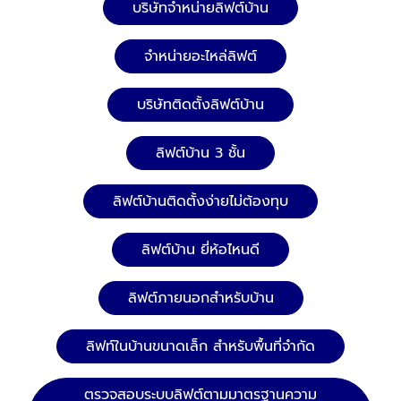
บริษัทจำหน่ายลิฟต์บ้าน
ความปลอดภัย เตรียมเปลี่ยนสลิงลิฟต์โดยสารใหม่ และ
เปลี่ยนอุปกรณ์อะไหล่ลิฟต์ที่ชำรุด เปลี่ยนสลิงลิฟต์
จำหน่ายอะไหล่ลิฟต์
โดยสาร และเปลี่ยนอุปกรณ์อะไหล่ลิฟต์ที่ชำรุดใหม่ ให้
บริการปรึกษาลิฟต์ บันไดเลื่อน ทางเลื่อน ทางลาดเลื่อน
โดยทีมงานมืออาชีพ Tel : 02-964-8125, 088-628-
บริษัทติดตั้งลิฟต์บ้าน
9290, 083-837-8454, 095-952-7523 Line ID:
@npsplus บริษัท เอ็น.พี.เอส.พลัส จำกัด ผู้ให้บริการครบ
ลิฟต์บ้าน 3 ชั้น
วงจรด้านงานติดตั้งและเปลี่ยนอะไหล่ลิฟต์ - บันไดเลื่อน
สามารถดูข้อมูลบริษัทเพิ่มเติมได้ที่นี้ คลิกดู Company
ลิฟต์บ้านติดตั้งง่ายไม่ต้องทุบ
profile บริษัท เอ็น.พี.เอส.พลัส จำกัด
ลิฟต์บ้าน ยี่ห้อไหนดี
ลิฟต์ภายนอกสำหรับบ้าน
ลิฟท์ในบ้านขนาดเล็ก สำหรับพื้นที่จำกัด
ตรวจสอบระบบลิฟต์ตามมาตรฐานความ