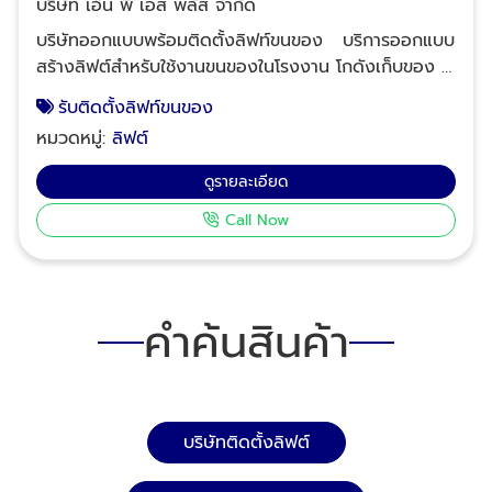
บริษัท เอ็น พี เอส พลัส จำกัด
บริษัทออกแบบพร้อมติดตั้งลิฟท์ขนของ บริการออกแบบ
สร้างลิฟต์สำหรับใช้งานขนของในโรงงาน โกดังเก็บของ 2
ชั้น หรือสูงกว่า 3 ชั้นขึ้นไป โดยตัวลิฟต์ออกแบบให้มีขนาด
รับติดตั้งลิฟท์ขนของ
ที่ใหญ่ตามการใช้งาน รวมทั้งสามารถรองรับน้ำหนักได้สูง
หมวดหมู่:
ลิฟต์
เพื่อตอบสนองการใช้งานด้านการขนของโดยตรง
สอบถามรายละเอียดเพิ่มเติมเกี่ยวกับงานลิฟต์ขนของ ขน
ดูรายละเอียด
สินค้าในโรงงานและโกดัง โทร : 02-964-8125, 088-
Call Now
628-9290, 083-837-8454, 095-952-7523 Line ID:
@npsplus บริษัท เอ็น.พี.เอส.พลัส จำกัด ผู้ให้บริการ
ครบวงจรด้านงานติดตั้งและเปลี่ยนอะไหล่ลิฟต์ - บันได
เลื่อน สามารถดูข้อมูลบริษัทเพิ่มเติมได้ที่นี้ คลิกดู
คำค้นสินค้า
Company profile บริษัท เอ็น.พี.เอส.พลัส จำกัด
บริษัทติดตั้งลิฟต์