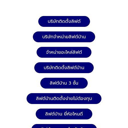
ลิฟต์โดยสารและตรวจสอบระบบไฟฟ้า ซ่อมบำรุง-รักษา
ลิฟต์โดยสารและตรวจสอบระบบไฟฟ้า ให้บริการปรึกษา
ลิฟต์ บันไดเลื่อน ทางเลื่อน ทางลาดเลื่อนโดยทีมงานมือ
บริษัทติดตั้งลิฟต์
อาชีพ Tel.: 02-964-8125, 088-628-9290, 083-837-
8454, 095-952-7523 Line ID: @npsplus บริษัท
บริษัทจำหน่ายลิฟต์บ้าน
เอ็น.พี.เอส.พลัส จำกัด ผู้ให้บริการครบวงจรด้านงานติด
ตั้งและเปลี่ยนอะไหล่ลิฟต์ - บันไดเลื่อน สามารถดูข้อมูล
จำหน่ายอะไหล่ลิฟต์
บริษัทเพิ่มเติมได้ที่นี้ คลิกดู Company profile บริษัท
เอ็น.พี.เอส.พลัส จำกัด
บริษัทติดตั้งลิฟต์บ้าน
ลิฟต์บ้าน 3 ชั้น
ลิฟต์บ้านติดตั้งง่ายไม่ต้องทุบ
ลิฟต์บ้าน ยี่ห้อไหนดี