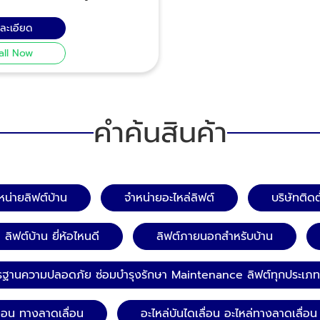
ามปลอดภัยโดยวิศวกร
หนักลิฟต์
ืออาชีพ บริการตรวจสอบ และ
)
ยละเอียด
 (Preventive Maintenance)
เลื่อน ประจำเดือน/ ประจำปี
all Now
่กำหนดตามรายละเอียดหัวข้อ
ากกว่า 100 รายการ ให้เรา
ลความปลอดภัยของลิฟต์ของคุณ
คำค้นสินค้า
์แผ่นดินไหว หลังจาก
ผ่นดินไหว ลิฟต์ในอาคารอาจได้
หายที่มองไม่เห็น ซึ่งอาจส่งผล
อดภัยในการใช้งาน การตรวจ
ละเอียดจึงเป็นสิ่งจำเป็น เพื่อ
หน่ายลิฟต์บ้าน
จำหน่ายอะไหล่ลิฟต์
บริษัทติดต
ัติเหตุและรักษาความปลอดภัย
ตรวจ
ลิฟต์บ้าน ยี่ห้อไหนดี
ลิฟต์ภายนอกสำหรับบ้าน
รงสร้างของลิฟต์:
มีรอยร้าวหรือการบิดเบี้ยวใน
ฐานความปลอดภัย ซ่อมบำรุงรักษา Maintenance ลิฟต์ทุกประเภท
ักของลิฟต์หรือไม่ ซึ่งอาจส่ง
ั่นคงและการทำงานของลิฟต์​
ะสายเคเบิล: ตรวจสอบความ
่อน ทางลาดเลื่อน
อะไหล่บันไดเลื่อน อะไหล่ทางลาดเลื่อน