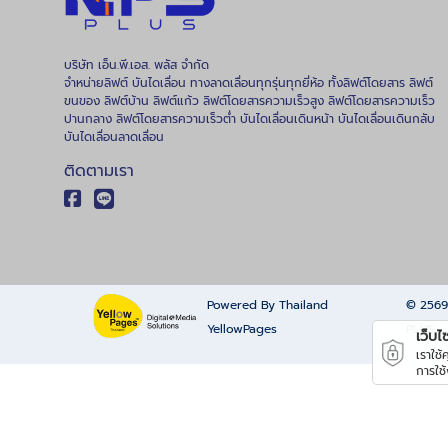
พร้อมให้บร
ลิฟต์หลังเห
ทันสมัยแล
บริษัท เอ็น.พี.เอส. พลัส จำกัด
จำหน่ายลิฟต์ บันไดเลื่อน ทางลาดเลื่อนทุกรุ่นทุกยี่ห้อ ทั้งลิฟต์โดยสาร ลิฟต์
บริการตรว
ขนของ ลิฟต์บ้าน ลิฟต์แก้ว ลิฟต์โดยสารความเร็วสูง ลิฟต์โดยสารความเร็ว
ลิฟต์ตามม
ปานกลาง ลิฟต์โดยสารความเร็วต่ำ บันไดเลื่อนเดินหน้า บันไดเลื่อนเดินกลับ
ให้บริการป
บันไดเลื่อนลาดเลื่อน
Load) ปจ.1 โด
ติดตามเรา
964-8125,
8454, 095-952
@npsplus บริการตรวจสอบทดสอบกำล
รับน้ำหนัก
ความปลอดภัย ป
เอ็น.พี.เอส.พลัส จำกั
Powered By Thailand
© 256
ด้านงานติดต
YellowPages
PLUS
เว็บไซต
บันไดเลื่อน สามารถดูข้อมูลบริษัทเพิ่มเติม
เราใช
การใช
ได้ที่นี้ คลิกดู Company profile บริษัท
เอ็น.พี.เอส