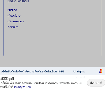
ข้อมูลเพิ่มเติม
ิการตรวจสอบและบำรุงรักษา
ตุแผ่นดินไหว ด้วยเทคโนโลยีที่
หน้าแรก
ะมาตรฐานความปลอดภัยสูงสุด
เกี่ยวกับเรา
จสอบทดสอบกำลังรับน้ำหนัก
บริการของเรา
าตรฐานความปลอดภัย ปจ.1
ติดต่อเรา
รึกษาตรวจสอบลิฟต์ลิฟต์ (Test
ยทีมงานมืออาชีพ Tel.: 02-
 088-628-9290, 083-837-
-7523 Line ID:
ัง
ลิฟต์ Test Load ตามมาตรฐาน
จ.1 บริษัท
ด ผู้ให้บริการครบวงจร
9
บริษัทรับติดตั้งลิฟต์ จำหน่ายลิฟต์และบันไดเลื่อน | NPS
All rights
ั้งและเปลี่ยนอะไหล่ลิฟต์ -
reserved.
์นี้ใช้คุกกี้
ตั้งค่าคุกกี้
้คุกกี้เพื่อเพิ่มประสิทธิภาพและมอบประสบการณ์ความพึงพอใจของท่านใน
้งานเว็บไซต์
เรียนรู้เพิ่มเติม
.พลัส จำกัด