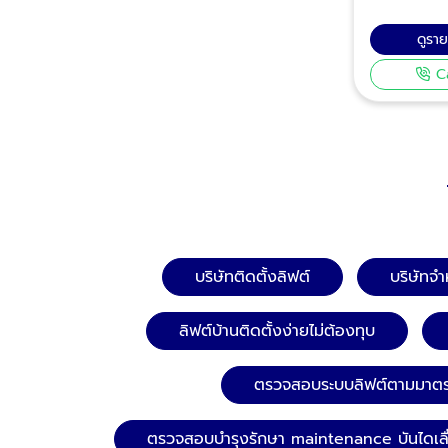
มาตรฐานคว
กำลังรับน้ำ
เครื่องกลม
(Test Load
ดูรา
ซ่อมบำรุง
ลิฟต์ บันได
C
หรือแล้วแต
การตรวจสอบม
เป็นผู้ดูแ
หลังสถานการณ
เหตุการณ์แ
รับความเสีย
ต่อความปล
สอบลิฟต์โดย
บริษัทติดตั้งลิฟต์
บริษัทจำ
ป้องกันอุบ
ของผู้ใช้งาน​ องค์ประกอบหลักที่ควร
ลิฟต์บ้านติดตั้งง่ายไม่ต้องทุบ
สอบหลังแผ่นดินไหว โค
ตรวจสอบว่า
ตรวจสอบระบบลิฟต์ตามมาตร
โครงสร้างหล
ผลต่อความม
ระบบรางแล
ตรวจสอบบำรุงรักษา maintenance บันไดเลื