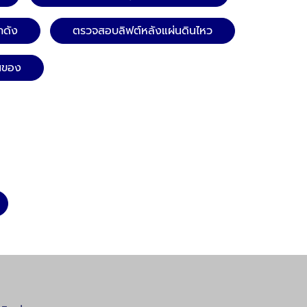
กดัง
ตรวจสอบลิฟต์หลังแผ่นดินไหว
นของ