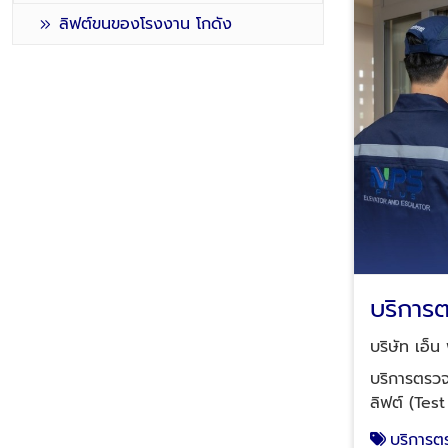
ลิฟต์ขนของโรงงาน โกดัง
บริการ
ทดสอบน้
บริษัท เอ็น
Load) 
บริการตรว
ลิฟต์ (Test Load) ต
ปลอดภัย ป
บริการ