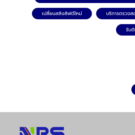
เสียหายหรื
สายเคเบิล เ
เปลี่ยนสลิงลิฟต์ใหม่
บริการตรวจสอ
เคลื่อนที่ได้
ไฟฟ้าและค
รับต
ระบบไฟฟ้า 
ว่ายังทำงาน
การทำงานผิดพลา
ระบบล็อค: 
อย่างราบรื
ถูกต้อง เพื
เปิด-ปิดที่ไม่ปล
กันตก: ตร
เบรกและอุปก
จะหยุดและยึ
จำเป็น​ บรรยากาศการตรวจสอบลิฟต์อาคาร
สูงหลังแผ่นดินไหว การ
ควรดำเนินกา
ประสบการณ์
เอ็น.พี.เอส