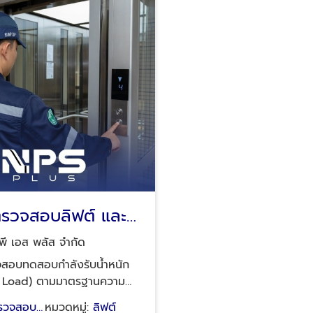
ตรวจสอบลิฟต์ และ
ำหนักประจําปี (Test
 พี เอส พลัส จำกัด
ปจ.1
จสอบทดสอบกำลังรับน้ำหนัก
ามมาตรฐานความ
จ. 1 พร้อมออกใบรับรอง
ตรวจสอบ
หมวดหมู่:
ลิฟต์