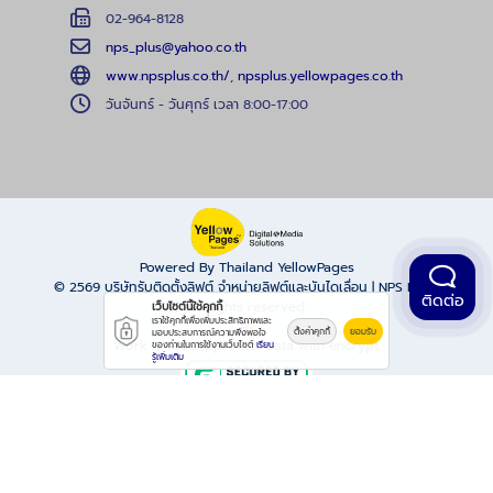
02-964-8128
nps_plus@yahoo.co.th
www.npsplus.co.th/
,
npsplus.yellowpages.co.th
วันจันทร์ - วันศุกร์ เวลา 8:00-17:00
Powered By Thailand YellowPages
© 2569
บริษัทรับติดตั้งลิฟต์ จำหน่ายลิฟต์และบันไดเลื่อน | NPS PLUS
ติดต่อ
All rights reserved.
เว็บไซต์นี้ใช้คุกกี้
เราใช้คุกกี้เพื่อเพิ่มประสิทธิภาพและ
ตั้งค่าคุกกี้
ยอมรับ
มอบประสบการณ์ความพึงพอใจ
Work is secure protect data with encrypt.
ของท่านในการใช้งานเว็บไซต์
เรียน
รู้เพิ่มเติม