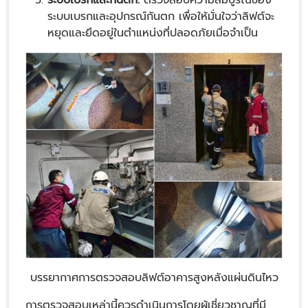
ระบบเบรกและกันตก:
ตรวจสอบความสมบูรณ์ของ
ระบบเบรกและอุปกรณ์กันตก เพื่อให้มั่นใจว่าลิฟต์จะ
หยุดและยึดอยู่ในตำแหน่งที่ปลอดภัยเมื่อจำเป็น​
บรรยากาศการตรวจสอบลิฟต์อาคารสูงหลังแผ่นดินไหว
การตรวจสอบเหล่านี้ควรดำเนินการโดยผู้เชี่ยวชาญที่มี