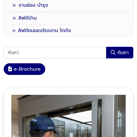
งานซ่อม บำรุง
ลิฟต์บ้าน
ลิฟต์ขนของโรงงาน โกดัง
ค้นหา
e-Brochure