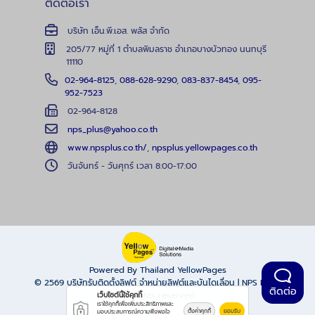
ติดต่อเรา
บริษัท เอ็น.พี.เอส. พลัส จำกัด
205/77 หมู่ที่ 1 ตำบลพิมลราช อำเภอบางบัวทอง นนทบุรี
11110
02-964-8125
,
088-628-9290
,
083-837-8454
,
095-
952-7523
02-964-8128
nps_plus@yahoo.co.th
www.npsplus.co.th/
,
npsplus.yellowpages.co.th
วันจันทร์ - วันศุกร์ เวลา 8:00-17:00
Powered By Thailand YellowPages
© 2569
บริษัทรับติดตั้งลิฟต์ จำหน่ายลิฟต์และบันไดเลื่อน | NPS PLUS
ติดต่อ
All rights reserved.
เว็บไซต์นี้ใช้คุกกี้
เราใช้คุกกี้เพื่อเพิ่มประสิทธิภาพและ
ตั้งค่าคุกกี้
ยอมรับ
มอบประสบการณ์ความพึงพอใจ